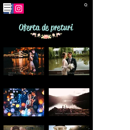
Oferta de preturi
Galerie foto - Trash the dress || Eunicia &
Galerie foto - Wedding day || Ersilia & Vlad
Marius
Galerie foto - Wedding day || Cristina & Alexandru
Galerie foto - Trash the dress || Evelin & Cristian